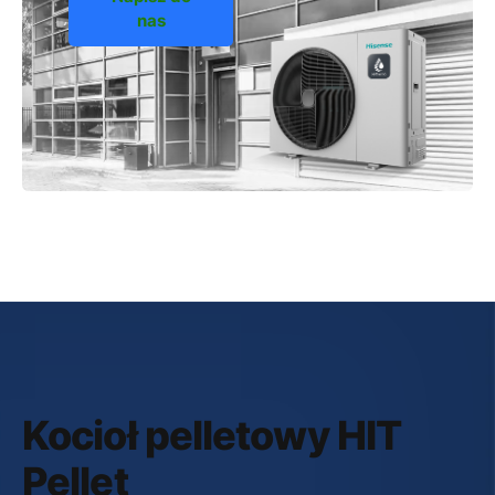
nas
Kocioł pelletowy HIT
Pellet