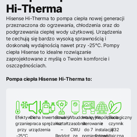
Hi-Therma
Hisense Hi-Therma to pompa ciepła nowej generacji
przeznaczona do ogrzewania, chłodzenia oraz do
podgrzewania ciepłej wody użytkowej. Urządzenia
te cechują się bardzo wysoką sprawnością i
doskonałą wydajnością nawet przy -25°C. Pompy
ciepła Hisense to idealne rozwiązanie
zaprojektowane z myślą o Twoim komforcie i
oszczędnościach.
Pompa ciepła Hisense Hi-Therma to:
Efektywne
Cicha
Inwerterowa
Smukły
Wbudowany
Intuicyjne
Współpraca
Ekologiczny
grzanie
praca
sprężarka
kształt
zasobnik
sterowanie
z
czynnik
przy
urządzenia
–
CWU
do 7
instalacją
R32
-25°C
Reddot
ze
pomieszczeń
fotowoltaiczną