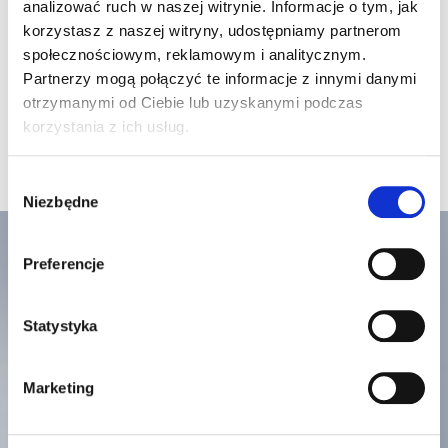
analizować ruch w naszej witrynie. Informacje o tym, jak
korzystasz z naszej witryny, udostępniamy partnerom
społecznościowym, reklamowym i analitycznym.
Partnerzy mogą połączyć te informacje z innymi danymi
otrzymanymi od Ciebie lub uzyskanymi podczas
korzystania z ich usług.
Wybór
Niezbędne
zgody
Preferencje
Mistrzowska jakość
Statystyka
potwierdzona
Marketing
certyfikatem KEYMARK