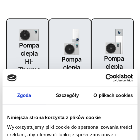
Pompa
ciepła
Pompa
Pompa
Hi-
ciepła
ciepła
Therma
Hi-
Hi-
Monoblok,
Therma
Therma
4-16kW
Integra,
Split, 4-
Zgoda
Szczegóły
O plikach cookies
4-8kW
16kW
Karta
katalogowa
Karta
Karta
Niniejsza strona korzysta z plików cookie
katalogowa
katalogowa
Wykorzystujemy pliki cookie do spersonalizowania treści
i reklam, aby oferować funkcje społecznościowe i