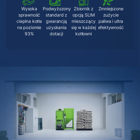
Wysoka
Podwyższony
Zbiornik z
Zmniejszone
sprawność
standard z
opcją SLIM
zużycie
cieplna kotła
gwarancją
mieszczący
paliwa i ultra
na poziomie
uzyskania
się w każdej
efektywność
93%
dotacji
kotłowni